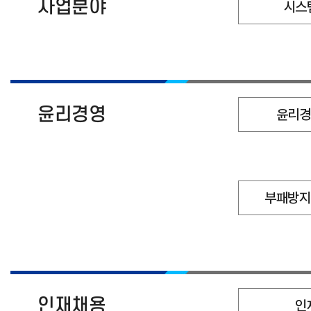
사업분야
시스
윤리경영
윤리경
부패방지
인재채용
인