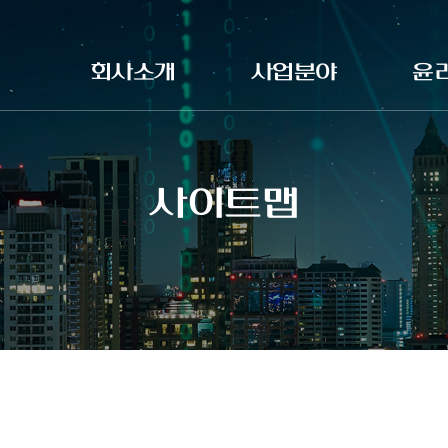
회사소개
사업분야
윤
농협정보시스템
시스템구축
윤리
대표이사 인사말
ITO서비스
윤리
연혁
IT서비스
내부
사이트맵
비전
솔루션
익명
조직도
부패
재무현황
오시는길