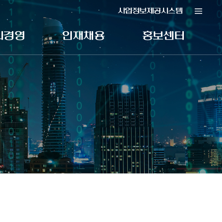
사업정보제공시스템
리경영
인재채용
홍보센터
경영 소개
인재상
공지사항
경영시스템
채용안내
농협정보소식
제보센터
채용소식
입찰공고
제보센터
FAQ
방지 경영방침