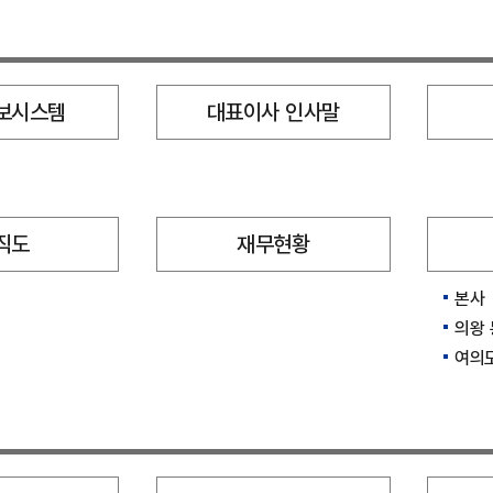
보시스템
대표이사 인사말
직도
재무현황
본사
의왕 
여의