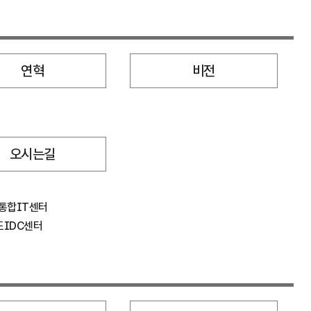
연혁
비전
오시는길
통합IT센터
도IDC센터