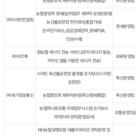
농협중앙회 재위탁운영(축산경제통합)
축산운영팀
농협중앙회 경제(일부)업무 재위탁 운영((경제)
㈜브레인컨설팅
농산물공판장 전자경매,통합거래/
경제운영팀
온라인거래소,공급업체관리,경제PDA,
인삼수매)
범농협 메시지 전송 서비스(문자 메시지 발송,
㈜비즈톡
ASP운영팀
카카오 앱을 이용한 메시지 전송)
스마트 축산물공판장 플랫폼 유지보수(스마트
축산운영팀
공판장)
㈜세기정보통신
농협중앙회 재위탁운영(축산경제통합)
축산운영팀
농협하나로유통 자체업무시스템 유지보수
유통운영1팀
계약(사무관리/준법감사)
NH농협생명보험 애플리케이션 위탁운영 및