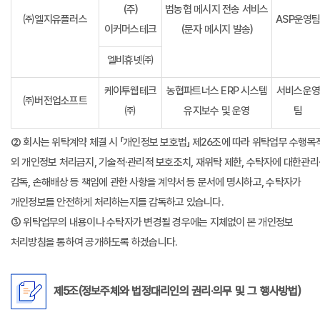
(주)
범농협 메시지 전송 서비스
㈜엘지유플러스
ASP운영
이커머스테크
(문자 메시지 발송)
엘비휴넷㈜
케이투웹테크
농협파트너스 ERP 시스템
서비스운
㈜버전업소프트
㈜
유지보수 및 운영
팀
② 회사는 위탁계약 체결 시 「개인정보 보호법」 제26조에 따라 위탁업무 수행목
외 개인정보 처리금지, 기술적·관리적 보호조치, 재위탁 제한, 수탁자에 대한관리
감독, 손해배상 등 책임에 관한 사항을 계약서 등 문서에 명시하고, 수탁자가
개인정보를 안전하게 처리하는지를 감독하고 있습니다.
③ 위탁업무의 내용이나 수탁자가 변경될 경우에는 지체없이 본 개인정보
처리방침을 통하여 공개하도록 하겠습니다.
제5조(정보주체와 법정대리인의 권리·의무 및 그 행사방법)