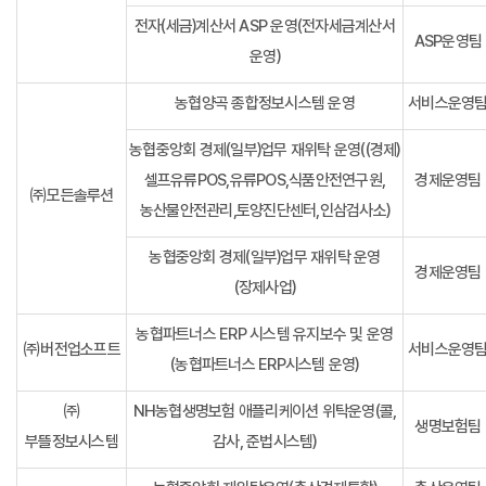
전자(세금)계산서 ASP 운영(전자세금계산서
ASP운영팀
운영)
농협양곡 종합정보시스템 운영
서비스운영
농협중앙회 경제(일부)업무 재위탁 운영((경제)
셀프유류POS,유류POS,식품안전연구원,
경제운영팀
㈜모든솔루션
농산물안전관리,토양진단센터,인삼검사소)
농협중앙회 경제(일부)업무 재위탁 운영
경제운영팀
(장제사업)
농협파트너스 ERP 시스템 유지보수 및 운영
㈜버전업소프트
서비스운영
(농협파트너스 ERP시스템 운영)
㈜
NH농협생명보험 애플리케이션 위탁운영(콜,
생명보험팀
부뜰정보시스템
감사, 준법시스템)