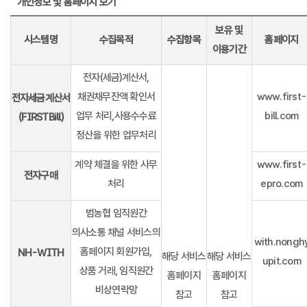
개인정보 및 홈페이지 보기
보유 및
시스템명
수집목적
수집항목
홈페이지
이용기간
전자(세금)계산서,
채권채무잔액 확인서
www.first-
전자세금계산서
업무 처리,사용수수료
bill.com
(FIRSTBill)
정산을 위한 업무처리
계약 체결을 위한 사무
www.first-
전자구매
처리
epro.com
범농협 임직원간
의사소통 채널 서비스의
with.nongh
홈페이지 회원가입,
NH-WITH
해당 서비스
해당 서비스
upit.com
상품 거래, 임직원간
홈페이지
홈페이지
비상연락망
참고
참고