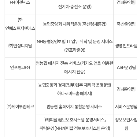
㈜이젠시스
경제운영팀
전기차 충전소 운영)
㈜
농협중앙회 재위탁운영(축산경제통합)
축산운영팀
인베스트지앤에스
NH농협생명보험 IT업무 위탁 및 운영 서비스
㈜인성디지탈
생명인프라
(인프라운영)
범농협 메시지 전송 서비스(카카오 앱을 이용한
인포뱅크㈜
ASP운영팀
메시지 전송)
농협중앙회 경제(일부)업무 재위탁 운영((웹)
경제운영팀
하나로마트홈페이지)
㈜케이투웹테크
범농협 홈페이지 통합운영 서비스
서비스운영
「(캐피탈)정보보호시스템 운영서비스」
정보보안사
위탁운영(NH캐피탈 정보보호시스템 운영)
팀