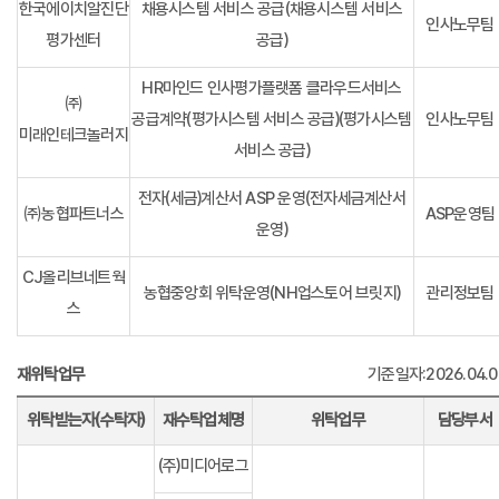
한국에이치알진단
채용시스템 서비스 공급(채용시스템 서비스
인사노무팀
평가센터
공급)
HR마인드 인사평가플랫폼 클라우드서비스
㈜
공급계약(평가시스템 서비스 공급)(평가시스템
인사노무팀
미래인테크놀러지
서비스 공급)
전자(세금)계산서 ASP 운영(전자세금계산서
㈜농협파트너스
ASP운영팀
운영)
CJ올리브네트웍
농협중앙회 위탁운영(NH업스토어 브릿지)
관리정보팀
스
재위탁업무
기준일자:2026.04.0
위탁받는자(수탁자)
재수탁업체명
위탁업무
담당부서
(주)미디어로그