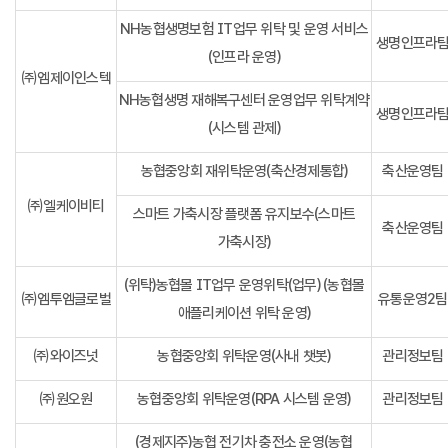
NH농협생명보험 IT업무 위탁 및 운영 서비스
생명인프라
(인프라 운영)
㈜엠제이인스텍
NH농협생명 재해복구센터 운영업무 위탁계약
생명인프라
(시스템 관제)
농협중앙회 재위탁운영(축산경제통합)
축산운영팀
㈜엘케이비티
스마트 가축시장 플랫폼 유지보수(스마트
축산운영팀
가축시장)
(위탁)농협몰 IT업무 운영위탁(업무) (농협몰
㈜엠투엠글로벌
유통운영2팀
애플리케이션 위탁 운영)
㈜와이즈넛
농협중앙회 위탁운영(사내 챗봇)
관리정보팀
㈜원오원
농협중앙회 위탁운영(RPA 시스템 운영)
관리정보팀
(경제지주)농협 전기차 충전소 운영(농협