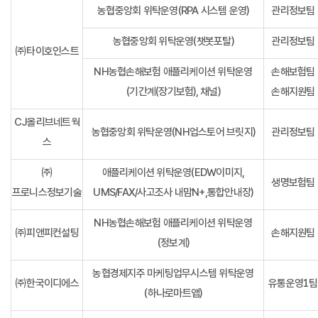
농협중앙회 위탁운영(RPA 시스템 운영)
관리정보팀
농협중앙회 위탁운영(챗봇포탈)
관리정보팀
㈜타이호인스트
NH농협손해보험 애플리케이션 위탁운영
손해보험팀
(기간계(장기보험), 채널)
손해지원팀
CJ올리브네트웍
농협중앙회 위탁운영(NH업스토어 브릿지)
관리정보팀
스
㈜
애플리케이션 위탁운영(EDW이미지,
생명보험팀
프로니스정보기술
UMS/FAX/사고조사 내맘N+,통합안내장)
NH농협손해보험 애플리케이션 위탁운영
㈜피앤피컨설팅
손해지원팀
(정보계)
농협경제지주 마케팅업무시스템 위탁운영
㈜한국이디에스
유통운영1팀
(하나로마트앱)