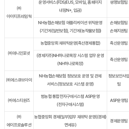
운영서비스(FDS/EUS, 모바일, 홈페이지
생명보험팀
㈜
내맘N+, 입금)
아이티프레임웍
NH농협손해보험 애플리케이션 위탁운영
손해보험팀
(기간계(일반보험), 기간계(농작물보험))
손해지원팀
농협중앙회 재위탁운영(축산경제통합)
축산운영팀
㈜애니인포넷
(경제지주)NH하나로목장 시스템 업무 운영
축산운영팀
(NH하나로목장)
NH농협손해보험 정보보호 운영 및 관제
정보보안사
㈜에스큐브아이
서비스(정보보호 시스템 운영)
팀
범농협 통합전자구매시스템 ASP운영
㈜에스티원즈
ASP운영팀
(전자구매시스템)
㈜
농협중앙회 경제(일부)업무 재위탁 운영((경제)
경제운영팀
에이프로솔루션
면세유)